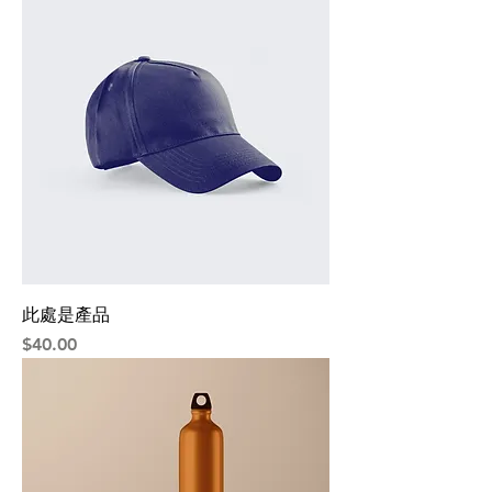
此處是產品
價格
$40.00