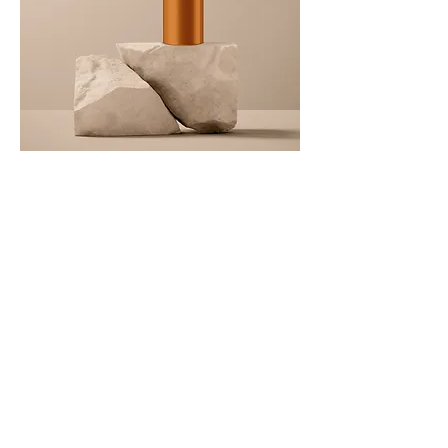
此處是產品
價格
$130.00