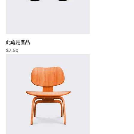
此處是產品
價格
$7.50