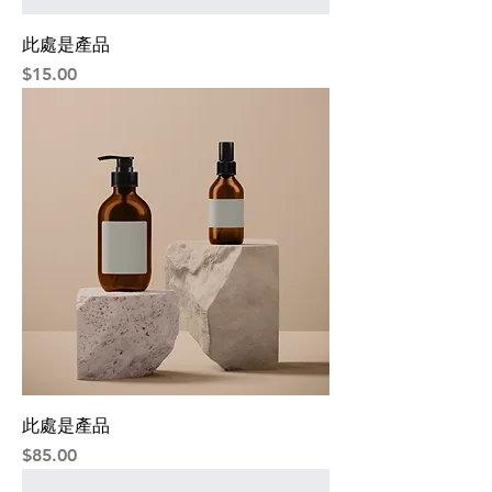
此處是產品
價格
$15.00
此處是產品
價格
$85.00