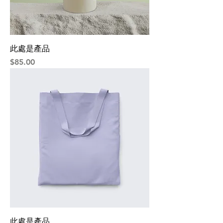
此處是產品
價格
$85.00
此處是產品