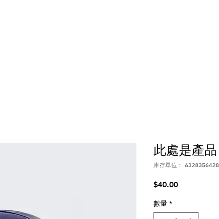
此處是產品
庫存單位： 6328356428
價
$40.00
格
數量
*